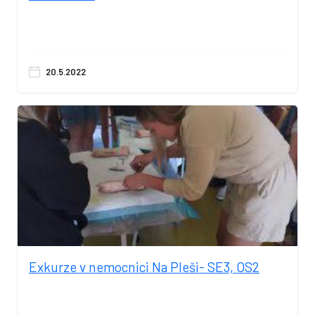
20.5.2022
Exkurze v nemocnici Na Pleši- SE3, OS2