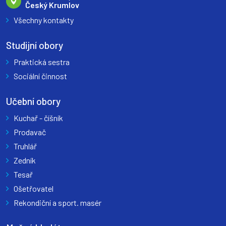
Český Krumlov
Všechny kontakty
Studijní obory
Praktická sestra
Sociální činnost
Učební obory
Kuchař - číšník
Prodavač
Truhlář
Zedník
Tesař
Ošetřovatel
Rekondiční a sport. masér