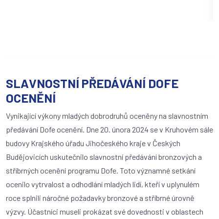
SLAVNOSTNÍ PŘEDÁVÁNÍ DOFE
OCENĚNÍ
Vynikající výkony mladých dobrodruhů oceněny na slavnostním
předávání Dofe ocenění. Dne 20. února 2024 se v Kruhovém sále
budovy Krajského úřadu Jihočeského kraje v Českých
Budějovicích uskutečnilo slavnostní předávání bronzových a
stříbrných ocenění programu Dofe. Toto významné setkání
ocenilo vytrvalost a odhodlání mladých lidí, kteří v uplynulém
roce splnili náročné požadavky bronzové a stříbrné úrovně
výzvy. Účastníci museli prokázat své dovednosti v oblastech