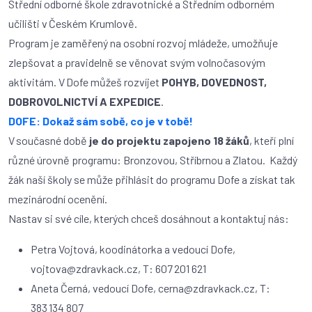
Střední odborné škole zdravotnické a Středním odborném
učilišti v Českém Krumlově.
Program je zaměřený na osobní rozvoj mládeže, umožňuje
zlepšovat a pravidelně se věnovat svým volnočasovým
aktivitám. V Dofe můžeš rozvíjet
POHYB, DOVEDNOST,
DOBROVOLNICTVÍ A EXPEDICE
.
DOFE: Dokaž sám sobě, co je v tobě!
V současné době
je do projektu zapojeno 18 žáků
, kteří plní
různé úrovně programu: Bronzovou, Stříbrnou a Zlatou. Každý
žák naší školy se může přihlásit do programu Dofe a získat tak
mezinárodní ocenění.
Nastav si své cíle, kterých chceš dosáhnout a kontaktuj nás:
Petra Vojtová, koodinátorka a vedoucí Dofe,
vojtova@zdravkack.cz, T: 607 201 621
Aneta Černá, vedoucí Dofe, cerna@zdravkack.cz, T:
383 134 807