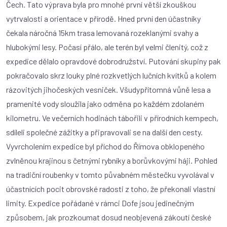
Čech. Tato výprava byla pro mnohé první větší zkouškou
vytrvalosti a orientace v přírodě. Hned první den účastníky
čekala náročná 15km trasa lemovaná rozeklanými svahy a
hlubokými lesy. Počasí přálo, ale terén byl velmi členitý, což z
expedice dělalo opravdové dobrodružství. Putování skupiny pak
pokračovalo skrz louky plné rozkvetlých lučních kvítků a kolem
rázovitých jihočeských vesniček. Všudypřítomná vůně lesa a
pramenité vody sloužila jako odměna po každém zdolaném
kilometru. Ve večerních hodinách tábořili v přírodních kempech,
sdíleli společné zážitky a připravovali se na další den cesty.
Vyvrcholením expedice byl příchod do Římova obklopeného
zvlněnou krajinou s četnými rybníky a borůvkovými háji. Pohled
na tradiční roubenky v tomto půvabném městečku vyvolával v
účastnících pocit obrovské radosti z toho, že překonali vlastní
limity. Expedice pořádané v rámci Dofe jsou jedinečným
způsobem, jak prozkoumat dosud neobjevená zákoutí české