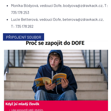
Monika Bódyová, vedoucí Dofe, bodyova@zdravkack.cz, T:
735 178 253
Lucie Betterová, vedoucí Dofe, beterova@zdravkack.cz,
T: 735 178 262
PŘIPOJENÝ SOUBOR