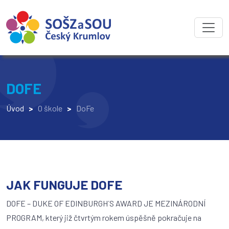
DOFE
Úvod
>
O škole
>
DoFe
JAK FUNGUJE DOFE
DOFE – DUKE OF EDINBURGH´S AWARD JE MEZINÁRODNÍ
PROGRAM, který již čtvrtým rokem úspěšně pokračuje na