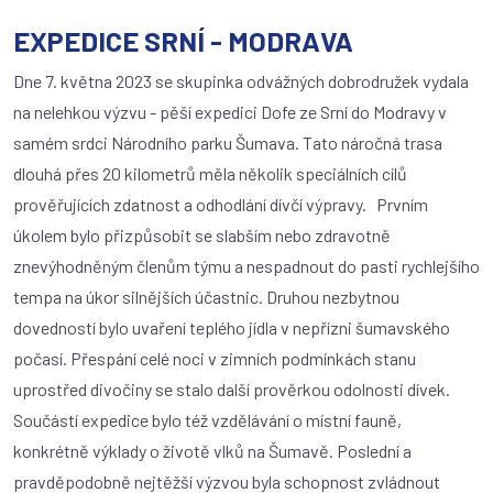
EXPEDICE SRNÍ - MODRAVA
Dne 7. května 2023 se skupinka odvážných dobrodružek vydala
na nelehkou výzvu - pěší expedici Dofe ze Srní do Modravy v
samém srdci Národního parku Šumava. Tato náročná trasa
dlouhá přes 20 kilometrů měla několik speciálních cílů
prověřujících zdatnost a odhodlání dívčí výpravy. Prvním
úkolem bylo přizpůsobit se slabším nebo zdravotně
znevýhodněným členům týmu a nespadnout do pasti rychlejšího
tempa na úkor silnějších účastnic. Druhou nezbytnou
dovedností bylo uvaření teplého jídla v nepřízni šumavského
počasí. Přespání celé noci v zimních podmínkách stanu
uprostřed divočiny se stalo další prověrkou odolnosti dívek.
Součástí expedice bylo též vzdělávání o místní fauně,
konkrétně výklady o životě vlků na Šumavě. Poslední a
pravděpodobně nejtěžší výzvou byla schopnost zvládnout