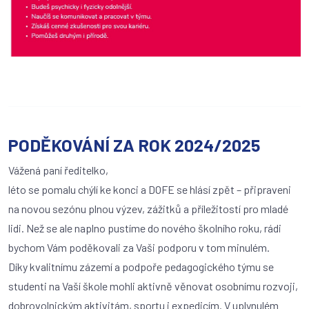
PODĚKOVÁNÍ ZA ROK 2024/2025
Vážená paní ředitelko,
léto se pomalu chýlí ke konci a DOFE se hlásí zpět – připraveni
na novou sezónu plnou výzev, zážitků a příležitostí pro mladé
lidi. Než se ale naplno pustíme do nového školního roku, rádi
bychom Vám poděkovali za Vaši podporu v tom minulém.
Díky kvalitnímu zázemí a podpoře pedagogického týmu se
studenti na Vaší škole mohli aktivně věnovat osobnímu rozvoji,
dobrovolnickým aktivitám, sportu i expedicím. V uplynulém