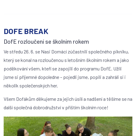
DOFE BREAK
DofE rozloučení se školním rokem
Ve středu 26. 6. se Nasi Domácí zúčastnili společného pikniku,
který se konal na rozloučenou s letošním školním rokem a jako
poděkování všem, kteří se zapojili do programu DofE. Užili
jsme si příjemné dopoledne – pojedli jsme, popili a zahráli si i
několik společenských her.
Všem Dofákům děkujeme za jejich úsilí a nadšení a těšíme se na
další společná dobrodružství v příštím školním roce!