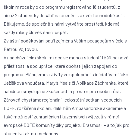
školním roce bylo do programu registrováno 18 studentů, z
nichž 2 studentky dosáhli na ocenění za své dlouhodobé úsilí.
Děkujeme, že společně s námi vytváříte prostředí, kde má
každý mladý člověk šanci uspět.
Zvláštní poděkování patří zejména Vašim pedagogům v čele s
Petrou Vojtovou.
V nadcházejícím školním roce se mohou studenti těšit na nové
příležitosti a spolupráce, které obohatí jejich zapojení do
programu. Plánujeme aktivity ve spolupráci s iniciativami jako
Ježíškova vnoučata, Mary’s Meals či Aplikace Záchranka, které
nabídnou smysluplné zkušenosti a prostor pro osobní růst.
Zároveň chystáme regionální i celostátní setkání vedoucích
DOFE, rozšířená školení, další běh Ambasadorské akademie a
také možnosti zahraničních i tuzemských výjezdů v rámci
evropské DOFE komunity díky projektu Erasmus+ – a to jak pro
studenty, tak pro pedagogy.