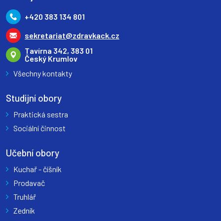
+420 383 134 801
sekretariat@zdravkack.cz
Tavírna 342, 383 01
Český Krumlov
Všechny kontakty
Studijní obory
Praktická sestra
Sociální činnost
Učební obory
Kuchař - číšník
Prodavač
Truhlář
Zedník