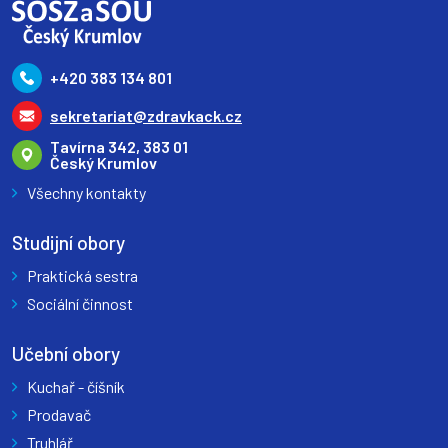
+420 383 134 801
sekretariat@zdravkack.cz
Tavírna 342, 383 01
Český Krumlov
Všechny kontakty
Studijní obory
Praktická sestra
Sociální činnost
Učební obory
Kuchař - číšník
Prodavač
Truhlář