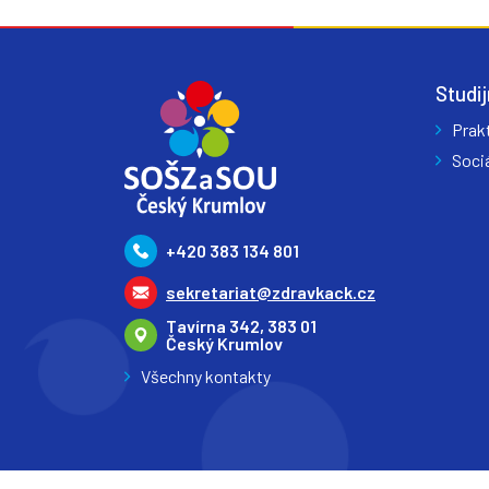
Studij
Prak
Sociá
+420 383 134 801
sekretariat@zdravkack.cz
Tavírna 342, 383 01
Český Krumlov
Všechny kontakty