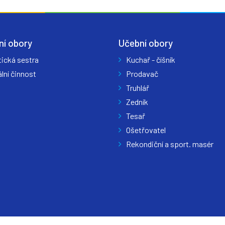
ní obory
Učební obory
tická sestra
Kuchař - číšník
lní činnost
Prodavač
Truhlář
Zedník
Tesař
Ošetřovatel
Rekondiční a sport. masér