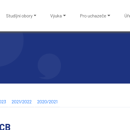
Studijní obory
Výuka
Pro uchazeče
Úř
023
2021/2022
2020/2021
 CB