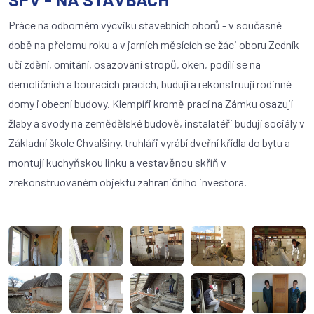
Práce na odborném výcviku stavebních oborů - v současné
době na přelomu roku a v jarních měsících se žáci oboru Zedník
učí zdění, omítání, osazování stropů, oken, podílí se na
demoličních a bouracích pracích, budují a rekonstruují rodinné
domy i obecní budovy. Klempíři kromě prací na Zámku osazují
žlaby a svody na zemědělské budově, instalatéři budují sociály v
Základní škole Chvalšiny, truhláři vyrábí dveřní křídla do bytu a
montují kuchyňskou linku a vestavěnou skříň v
zrekonstruovaném objektu zahraničního investora.