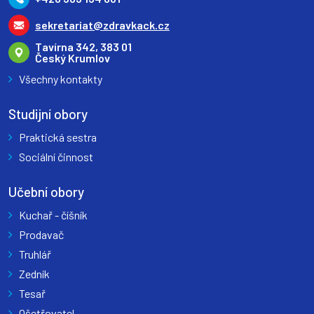
sekretariat@zdravkack.cz
Tavírna 342, 383 01
Český Krumlov
Všechny kontakty
Studijní obory
Praktická sestra
Sociální činnost
Učební obory
Kuchař - číšník
Prodavač
Truhlář
Zedník
Tesař
Ošetřovatel