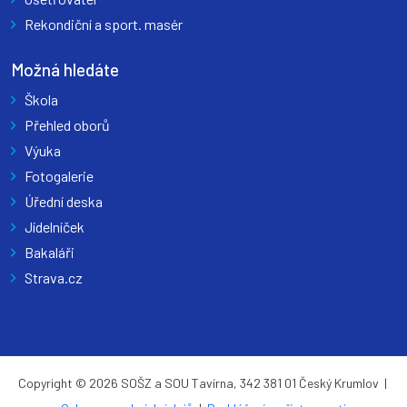
Rekondiční a sport. masér
Možná hledáte
Škola
Přehled oborů
Výuka
Fotogalerie
Úřední deska
Jídelníček
Bakaláři
Strava.cz
Copyright © 2026 SOŠZ a SOU Tavírna, 342 381 01 Český Krumlov |