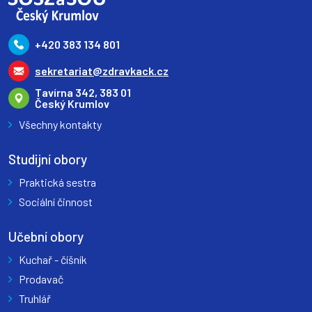
+420 383 134 801
sekretariat@zdravkack.cz
Tavírna 342, 383 01
Český Krumlov
Všechny kontakty
Studijní obory
Praktická sestra
Sociální činnost
Učební obory
Kuchař - číšník
Prodavač
Truhlář