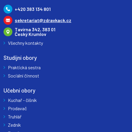
+420 383 134 801
sekretariat@zdravkack.cz
Tavírna 342, 383 01
Český Krumlov
Všechny kontakty
Studijní obory
Praktická sestra
Sociální činnost
Učební obory
Kuchař - číšník
Prodavač
Truhlář
Zedník