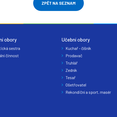
ZPĚT NA SEZNAM
ní obory
Učební obory
tická sestra
Kuchař - číšník
lní činnost
Prodavač
Truhlář
Zedník
Tesař
Ošetřovatel
Rekondiční a sport. masér