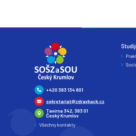
Studij
Prak
Sociá
+420 383 134 801
sekretariat@zdravkack.cz
Tavírna 342, 383 01
Český Krumlov
Všechny kontakty