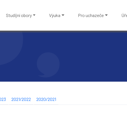
Studijní obory
Výuka
Pro uchazeče
Úř
023
2021/2022
2020/2021