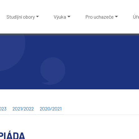
Studijní obory
Výuka
Pro uchazeče
Úř
023
2021/2022
2020/2021
PIÁDA