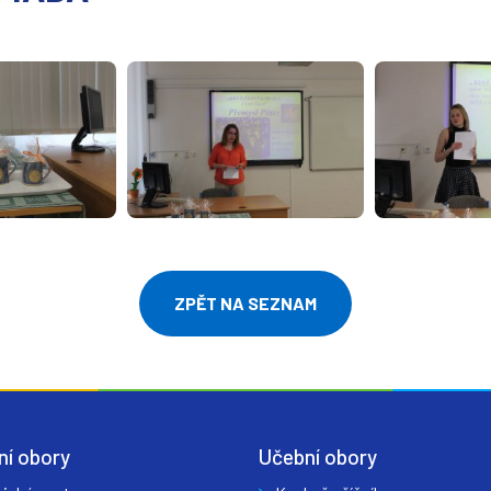
ZPĚT NA SEZNAM
ní obory
Učební obory