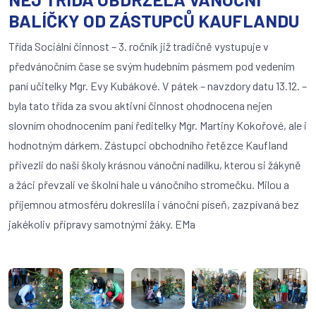
BALÍČKY OD ZÁSTUPCŮ KAUFLANDU
Třída Sociální činnost – 3. ročník již tradičně vystupuje v
předvánočním čase se svým hudebním pásmem pod vedením
paní učitelky Mgr. Evy Kubákové. V pátek – navzdory datu 13.12. –
byla tato třída za svou aktivní činnost ohodnocena nejen
slovním ohodnocením paní ředitelky Mgr. Martiny Kokořové, ale i
hodnotným dárkem. Zástupci obchodního řetězce Kaufland
přivezli do naší školy krásnou vánoční nadílku, kterou si žákyně
a žáci převzali ve školní hale u vánočního stromečku. Milou a
příjemnou atmosféru dokreslila i vánoční píseň, zazpívaná bez
jakékoliv přípravy samotnými žáky. EMa