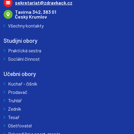
sekretariat@zdravkack.cz
Tavírna 342, 383 01
Český Krumlov
Všechny kontakty
Studijní obory
Praktická sestra
Sociální činnost
Učební obory
Kuchař - číšník
Prodavač
Truhlář
Zedník
Tesař
Ošetřovatel
Rekondiční a sport. masér