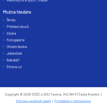
Možná hledáte
Škola
Přehled oborů
Výuka
Fotogalerie
Úřední deska
Jídelníček
Bakaláři
Strava.cz
Copyright © 2026 SOŠZ a SOU Tavírna, 342 381 01 Český Krumlov |
Ochrana osobních údajů
|
Prohlášení o přístupnosti