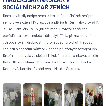
SOCIÁLNÍCH ZAŘÍZENÍCH
Dnes navštívily nadpozemské bytosti sociální zařízení pro
seniory ve složení Mikuláš, dva andělé a tři čerti, aby prověřili,
jak se klienti činili v uplynulém roce. Protože se všichni
osvědčili, a pokud někdo měl malý hříšek, přiznal se k němu,
byli obdarováni drobnostmi pro radost i pro chuť. Radost
babiček a dědečků můžete vidět na přiložených fotografiích.
Družina pracovala ve složení Mikuláš - Irena Tomková, andělé
Katka Khimochkina a Karolína Koritarová, čertice Lucka
Korecová, Karolína Dvořáková a Natálie Šusterová.