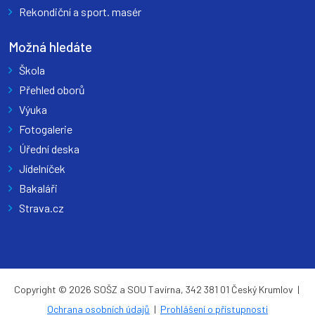
Rekondiční a sport. masér
Možná hledáte
Škola
Přehled oborů
Výuka
Fotogalerie
Úřední deska
Jídelníček
Bakaláři
Strava.cz
Copyright © 2026 SOŠZ a SOU Tavírna, 342 381 01 Český Krumlov |
Ochrana osobních údajů
|
Prohlášení o přístupnosti