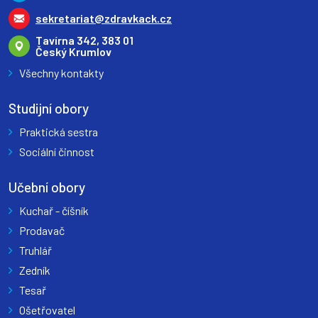
sekretariat@zdravkack.cz
Tavírna 342, 383 01
Český Krumlov
Všechny kontakty
Studijní obory
Praktická sestra
Sociální činnost
Učební obory
Kuchař - číšník
Prodavač
Truhlář
Zedník
Tesař
Ošetřovatel