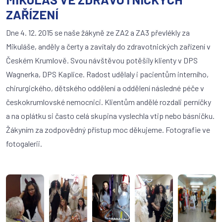
ZAŘÍZENÍ
Dne 4. 12. 2015 se naše žákyně ze ZA2 a ZA3 převlékly za
Mikuláše, anděly a čerty a zavítaly do zdravotnických zařízení v
Českém Krumlově. Svou návštěvou potěšily klienty v DPS
Wagnerka, DPS Kaplice. Radost udělaly i pacientům interního,
chirurgického, dětského oddělení a oddělení následné péče v
českokrumlovské nemocnici. Klientům andělé rozdali perníčky
a na oplátku si často celá skupina vyslechla vtip nebo básničku.
Žákyním za zodpovědný přístup moc děkujeme. Fotografie ve
fotogalerii.