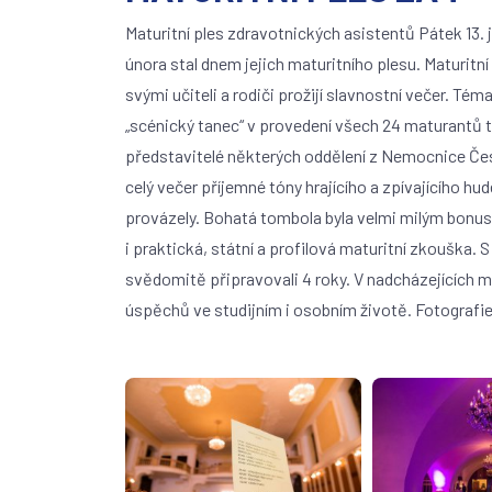
Maturitní ples zdravotnických asistentů Pátek 13.
února stal dnem jejich maturitního plesu. Maturitn
svými učiteli a rodiči prožijí slavnostní večer. Té
„scénický tanec“ v provedení všech 24 maturantů t
představitelé některých oddělení z Nemocnice Čes
celý večer příjemné tóny hrajícího a zpívajícího hu
provázely. Bohatá tombola byla velmi milým bonuse
i praktická, státní a profilová maturitní zkouška.
svědomitě připravovali 4 roky. V nadcházejících
úspěchů ve studijním i osobním životě. Fotografie 