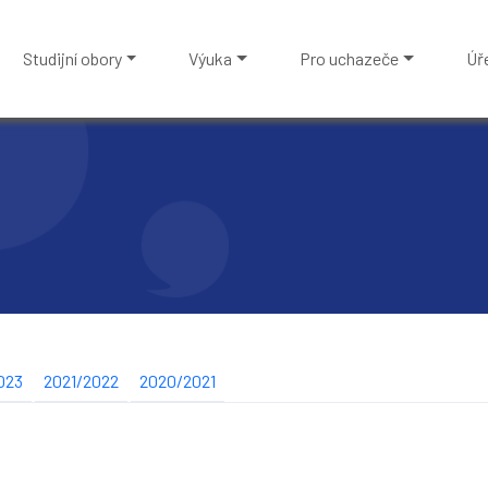
Studijní obory
Výuka
Pro uchazeče
Úř
023
2021/2022
2020/2021