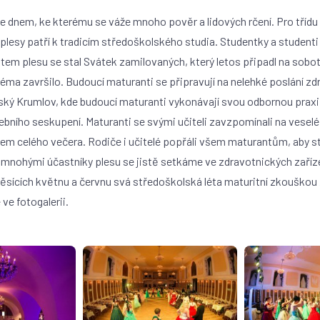
 je dnem, ke kterému se váže mnoho pověr a lidových rčení. Pro tří
í plesy patří k tradicím středoškolského studia. Studentky a studen
matem plesu se stal Svátek zamilovaných, který letos připadl na sobo
éma završilo. Budoucí maturanti se připravují na nelehké poslání z
ký Krumlov, kde budoucí maturanti vykonávají svou odbornou praxi.
debního seskupení. Maturanti se svými učiteli zavzpomínali na veselé
m celého večera. Rodiče i učitelé popřáli všem maturantům, aby ste
 S mnohými účastníky plesu se jistě setkáme ve zdravotnických zaříze
 měsících květnu a červnu svá středoškolská léta maturitní zkouš
ve fotogalerii.