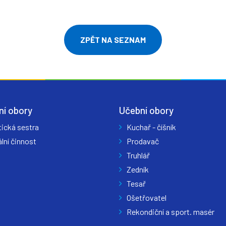
ZPĚT NA SEZNAM
ní obory
Učební obory
tická sestra
Kuchař - číšník
lní činnost
Prodavač
Truhlář
Zedník
Tesař
Ošetřovatel
Rekondiční a sport. masér