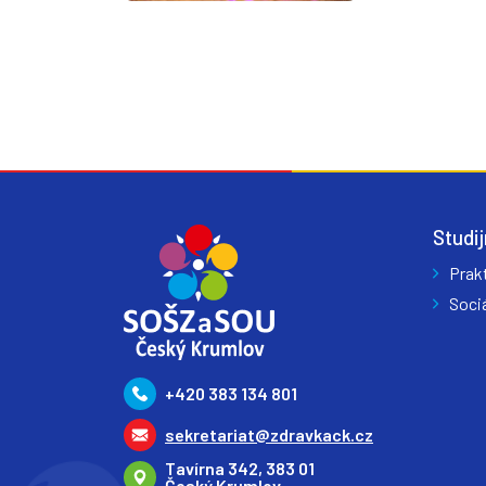
Studij
Prak
Sociá
+420 383 134 801
sekretariat@zdravkack.cz
Tavírna 342, 383 01
Český Krumlov