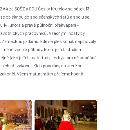
du ZA4 ze SOŠZ a SOU Český Krumlov se pátek 13.
ti se obléknou do společenských šatů a spolu se
tu 14. února a právě půlnoční překvapení -
dravotnických pracovníků. Vzácnými hosty byli
 Zámeckou jízdárnu, kde se ples konal, naplňovaly
 i méně veselé příhody, které jejich studium
jně jako jejich maturitní ples byla pro ně úspěšná
ních při výkonu jejich povolání, na které se
kou zakončí. Všem maturantům přejeme hodně