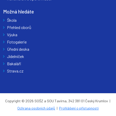
Možná hledáte
Škola
Přehled oborů
Výuka
Fotogalerie
Úřední deska
Jídelníček
Bakaláři
Strava.cz
Copyright © 2026 SOŠZ a SOU Tavírna, 342 381 01 Český Krumlov |
Ochrana osobních údajů
|
Prohlášení o přístupnosti