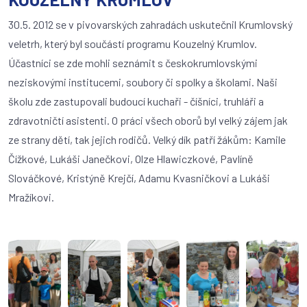
30.5. 2012 se v pivovarských zahradách uskutečnil Krumlovský
veletrh, který byl součástí programu Kouzelný Krumlov.
Účastníci se zde mohli seznámit s českokrumlovskými
neziskovými institucemi, soubory či spolky a školami. Naši
školu zde zastupovali budoucí kuchaři - číšníci, truhláři a
zdravotničtí asistenti. O práci všech oborů byl velký zájem jak
ze strany dětí, tak jejich rodičů. Velký dík patří žákům: Kamile
Čížkové, Lukáši Janečkovi, Olze Hlawiczkové, Pavlíně
Slováčkové, Kristýně Krejčí, Adamu Kvasničkovi a Lukáši
Mražíkovi.