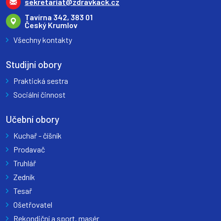
sekretariat@zdravkack.cz
Tavírna 342, 383 01
Český Krumlov
Všechny kontakty
Studijní obory
Praktická sestra
Sociální činnost
Učební obory
Kuchař - číšník
Prodavač
Truhlář
Zedník
Tesař
Ošetřovatel
Rekondiční a sport. masér