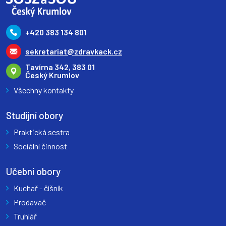
+420 383 134 801
sekretariat@zdravkack.cz
Tavírna 342, 383 01
Český Krumlov
Všechny kontakty
Studijní obory
Praktická sestra
Sociální činnost
Učební obory
Kuchař - číšník
Prodavač
Truhlář