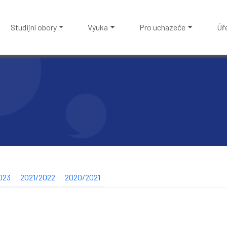
Studijní obory
Výuka
Pro uchazeče
Úř
023
2021/2022
2020/2021