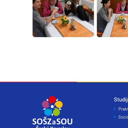
Studij
Prak
Sociá