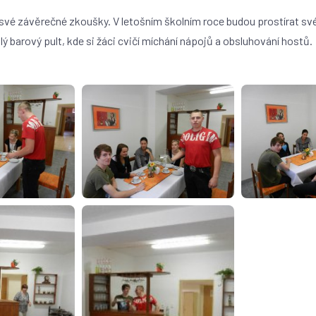
 své závěrečné zkoušky. V letošním školním roce budou prostírat své
ý barový pult, kde si žáci cvičí míchání nápojů a obsluhování hostů.