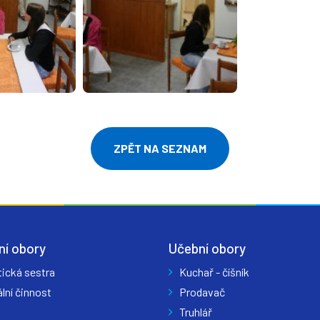
ZPĚT NA SEZNAM
ní obory
Učební obory
tická sestra
Kuchař - číšník
lní činnost
Prodavač
Truhlář