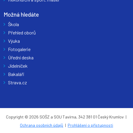
Možná hledáte
Škola
Přehled oborů
Výuka
Fotogalerie
Úřední deska
Jídelníček
Bakaláři
Strava.cz
Copyright © 2026 SOŠZ a SOU Tavírna, 342 381 01 Český Krumlov |
Ochrana osobních údajů
|
Prohlášení o přístupnosti