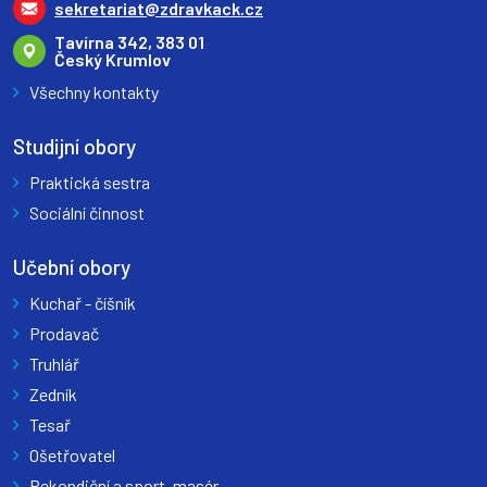
sekretariat@zdravkack.cz
Tavírna 342, 383 01
Český Krumlov
Všechny kontakty
Studijní obory
Praktická sestra
Sociální činnost
Učební obory
Kuchař - číšník
Prodavač
Truhlář
Zedník
Tesař
Ošetřovatel
Rekondiční a sport. masér