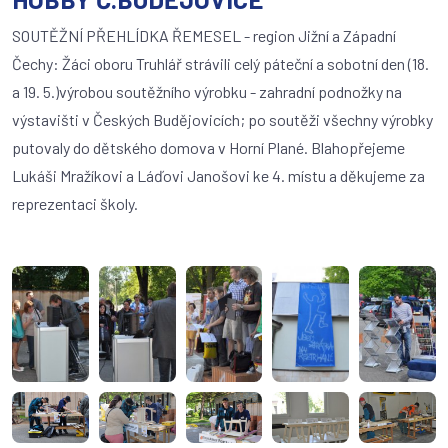
SOUTĚŽNÍ PŘEHLÍDKA ŘEMESEL - region Jižní a Západní
Čechy: Žáci oboru Truhlář strávili celý páteční a sobotní den (18.
a 19. 5.)výrobou soutěžního výrobku - zahradní podnožky na
výstavišti v Českých Budějovicích; po soutěži všechny výrobky
putovaly do dětského domova v Horní Plané. Blahopřejeme
Lukáši Mražíkovi a Láďovi Janošovi ke 4. místu a děkujeme za
reprezentaci školy.