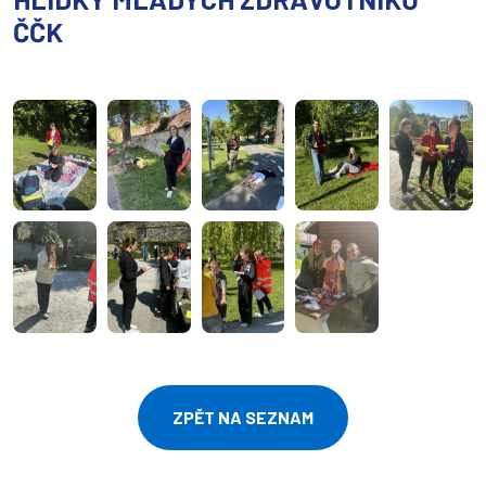
ČČK
ZPĚT NA SEZNAM