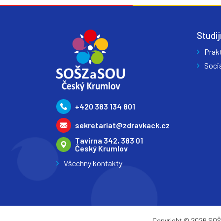
Studij
Prak
Sociá
+420 383 134 801
sekretariat@zdravkack.cz
Tavírna 342, 383 01
Český Krumlov
Všechny kontakty
Copyright © 2026 SOŠZ