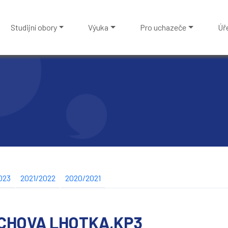
Studijní obory
Výuka
Pro uchazeče
Úř
023
2021/2022
2020/2021
CHOVA LHOTKA,KP3