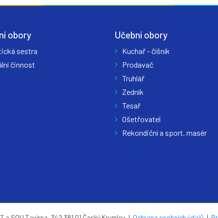
ní obory
Učební obory
tická sestra
Kuchař - číšník
lní činnost
Prodavač
Truhlář
Zedník
Tesař
Ošetřovatel
Rekondiční a sport. masér
 a SOU Tavírna, 342 381 01 Český Krumlov |
Ochrana osobních údajů
|
Pr