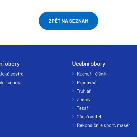
ZPĚT NA SEZNAM
ní obory
Učební obory
tická sestra
Kuchař - číšník
lní činnost
Prodavač
Truhlář
Zedník
Tesař
Ošetřovatel
Rekondiční a sport. masér