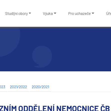
Studijní obory
Výuka
Pro uchazeče
Úř
023
2021/2022
2020/2021
ZNÍM ODDĚLENÍ NEMOCNICE ČB