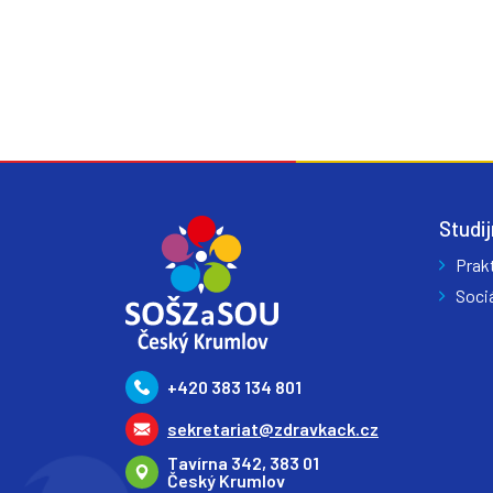
Studij
Prak
Sociá
+420 383 134 801
sekretariat@zdravkack.cz
Tavírna 342, 383 01
Český Krumlov