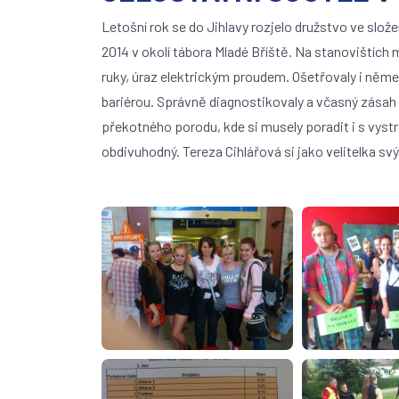
Letošní rok se do Jihlavy rozjelo družstvo ve slož
2014 v okolí tábora Mladé Bříště. Na stanovištích
ruky, úraz elektrickým proudem. Ošetřovaly i něm
bariérou. Správně diagnostikovaly a včasný zásah p
překotného porodu, kde si musely poradit i s vyst
obdivuhodný. Tereza Cihlářová si jako velitelka 