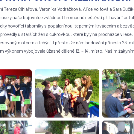
ení Tereza Cihlářová, Veronika Vodrážková, Alice Volfová a Sára Gučík
 musely naše bojovnice zvládnout hromadné neštěstí při havárii auto
ecky hovořící táborníky s popáleninou, tepenným krvácením a bezvěd
rovedly u starších žen s cukrovkou, které byly na procházce v lese. 
resovaným otcem a tchýní. I přesto, že nám bodování přineslo 23. mí
svým výkonem vybojovala úžasné dělené 12. – 14. místo. Našim žákyn