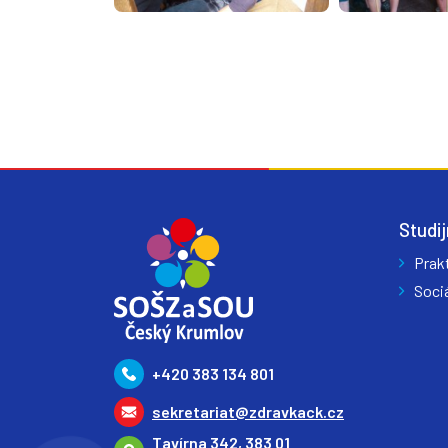
Studij
Prak
Sociá
+420 383 134 801
sekretariat@zdravkack.cz
Tavírna 342, 383 01