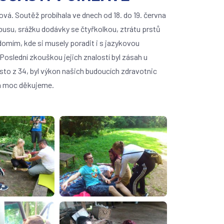
ová. Soutěž probíhala ve dnech od 18. do 19. června
busu, srážku dodávky se čtyřkolkou, ztrátu prstů
omím, kde si musely poradit i s jazykovou
Poslední zkouškou jejich znalostí byl zásah u
sto z 34, byl výkon našich budoucích zdravotnic
ím moc děkujeme.