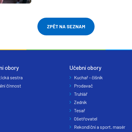
ZPĚT NA SEZNAM
ní obory
Učební obory
tická sestra
Kuchař - číšník
lní činnost
Prodavač
Truhlář
Zedník
Tesař
Ošetřovatel
Rekondiční a sport. masér