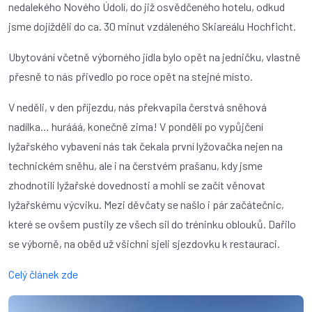
nedalekého Nového Údolí, do již osvědčeného hotelu, odkud
jsme dojížděli do ca. 30 minut vzdáleného Skiareálu Hochficht.
Ubytování včetně výborného jídla bylo opět na jedničku, vlastně
přesně to nás přivedlo po roce opět na stejné místo.
V neděli, v den příjezdu, nás překvapila čerstvá sněhová
nadílka… hurááá, konečně zima! V pondělí po vypůjčení
lyžařského vybavení nás tak čekala první lyžovačka nejen na
technickém sněhu, ale i na čerstvém prašanu, kdy jsme
zhodnotili lyžařské dovednosti a mohli se začít věnovat
lyžařskému výcviku. Mezi děvčaty se našlo i pár začátečnic,
které se ovšem pustily ze všech sil do tréninku oblouků. Dařilo
se výborně, na oběd už všichni sjeli sjezdovku k restauraci.
Celý článek zde