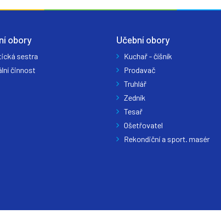
ní obory
Učební obory
tická sestra
Kuchař - číšník
lní činnost
Prodavač
Truhlář
Zedník
Tesař
Ošetřovatel
Rekondiční a sport. masér