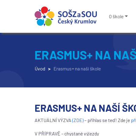
O škole
ERASMUS+ NA NAŠ
Úvod
>
Erasmus+ na naší škole
ERASMUS+ NA NAŠÍ ŠK
AKTUÁLNÍ VÝZVA
(ZDE)
– přihlas se teď! Zde je
př
V PŘÍPRAVĚ – chystané výjezdy