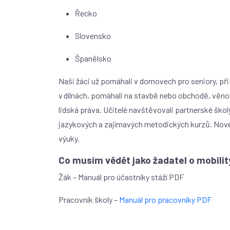
Řecko
Slovensko
Španělsko
Naši žáci už pomáhali v domovech pro seniory, přip
v dílnách, pomáhali na stavbě nebo obchodě, věnov
lidská práva. Učitelé navštěvovali partnerské školy,
jazykových a zajímavých metodických kurzů. Nové
výuky.
Co musím vědět jako žadatel o mobili
Žák – Manuál pro účastníky stáží PDF
Pracovník školy –
Manuál pro pracovníky PDF