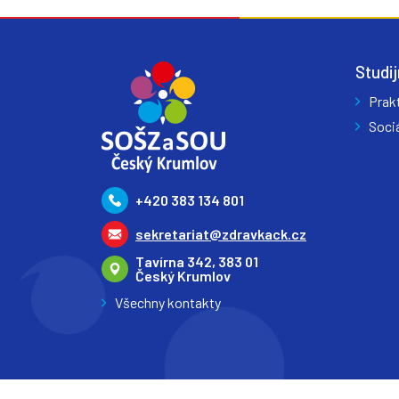
Studij
Prak
Sociá
+420 383 134 801
sekretariat@zdravkack.cz
Tavírna 342, 383 01
Český Krumlov
Všechny kontakty