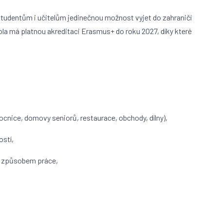
studentům i učitelům jedinečnou možnost vyjet do zahraničí
ola má platnou akreditaci Erasmus+ do roku 2027, díky které
ocnice, domovy seniorů, restaurace, obchody, dílny),
ostí,
a způsobem práce,