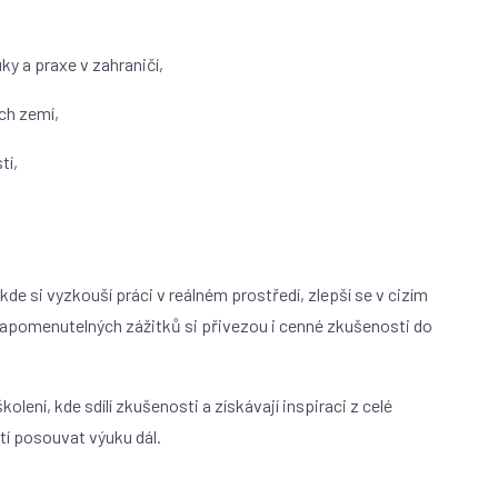
ky a praxe v zahraničí,
ých zemí,
tí,
kde si vyzkouší práci v reálném prostředí, zlepší se v cizím
nezapomenutelných zážitků si přivezou i cenné zkušenosti do
školení, kde sdílí zkušenosti a získávají inspiraci z celé
utí posouvat výuku dál.