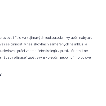
ravovali jídlo ve zajímavých restauracích, vyráběli nábytek
ali se činnosti v neziskovkách zaměřených na inkluzi a
 sledovali práci zahraničních kolegů v praxi, účastnili se
 nápady přinášejí zpět svým kolegům nebo i přímo do své
ty