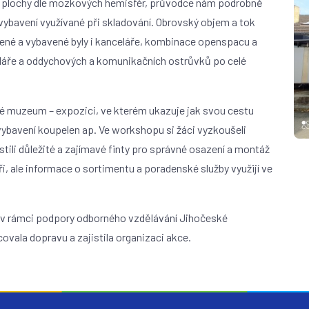
ní plochy dle mozkových hemisfér, průvodce nám podrobně
a vybavení využívané při skladování. Obrovský objem a tok
zené a vybavené byly i kanceláře, kombinace openspacu a
láře a oddychových a komunikačních ostrůvků po celé
lé muzeum – expozici, ve kterém ukazuje jak svou cestu
 vybavení koupelen ap. Ve workshopu si žáci vyzkoušeli
tili důležité a zajímavé finty pro správné osazení a montáž
ři, ale informace o sortimentu a poradenské služby využijí ve
i, v rámci podpory odborného vzdělávání Jihočeské
ala dopravu a zajistila organizaci akce.