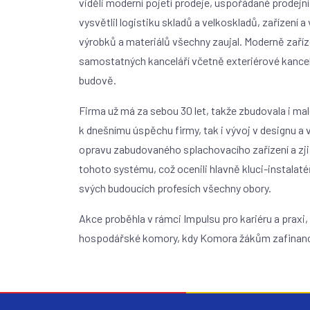
viděli moderní pojetí prodeje, uspořádané prodej
vysvětlil logistiku skladů a velkoskladů, zařízení 
výrobků a materiálů všechny zaujal. Moderně zaří
samostatných kanceláří včetně exteriérové kance
budově.
Firma už má za sebou 30 let, takže zbudovala i ma
k dnešnímu úspěchu firmy, tak i vývoj v designu a
opravu zabudovaného splachovacího zařízení a zjis
tohoto systému, což ocenili hlavně kluci-instalaté
svých budoucích profesích všechny obory.
Akce proběhla v rámci Impulsu pro kariéru a prax
hospodářské komory, kdy Komora žákům zafinancov