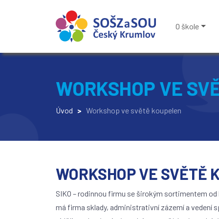
O škole
WORKSHOP VE SV
Úvod
>
Workshop ve světě koupelen
WORKSHOP VE SVĚTĚ 
SIKO – rodinnou firmu se širokým sortimentem od 
má firma sklady, administrativní zázemí a vedení s