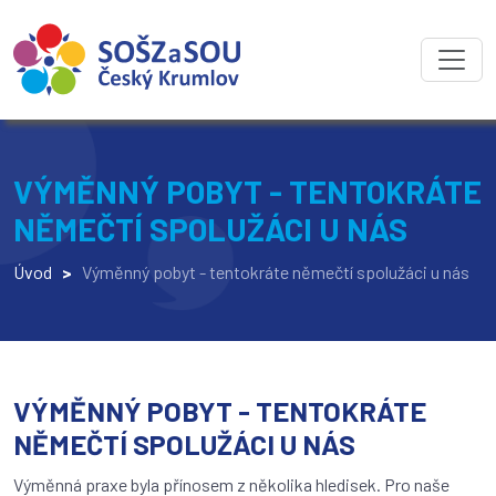
VÝMĚNNÝ POBYT - TENTOKRÁTE
NĚMEČTÍ SPOLUŽÁCI U NÁS
Úvod
>
Výměnný pobyt - tentokráte němečtí spolužáci u nás
VÝMĚNNÝ POBYT - TENTOKRÁTE
NĚMEČTÍ SPOLUŽÁCI U NÁS
Výměnná praxe byla přínosem z několika hledisek. Pro naše