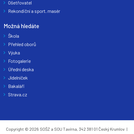
Ošetřovatel
Rekondiční a sport. masér
Možná hledáte
Škola
Přehled oborů
Výuka
Fotogalerie
Úřední deska
Jídelníček
Bakaláři
Strava.cz
Copyright © 2026 SOŠZ a SOU Tavírna, 342 381 01 Český Krumlov |