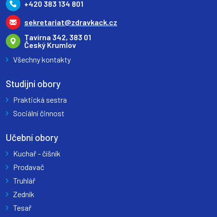
+420 383 134 801
sekretariat@zdravkack.cz
Tavírna 342, 383 01
Český Krumlov
Všechny kontakty
Studijní obory
Praktická sestra
Sociální činnost
Učební obory
Kuchař - číšník
Prodavač
Truhlář
Zedník
Tesař