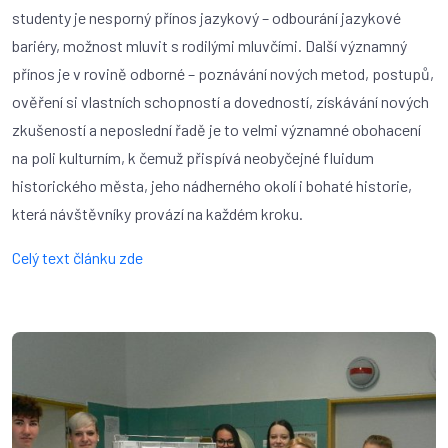
studenty je nesporný přínos jazykový – odbourání jazykové
bariéry, možnost mluvit s rodilými mluvčími. Další významný
přínos je v rovině odborné – poznávání nových metod, postupů,
ověření si vlastních schopností a dovedností, získávání nových
zkušeností a neposlední řadě je to velmi významné obohacení
na poli kulturním, k čemuž přispívá neobyčejné fluidum
historického města, jeho nádherného okolí i bohaté historie,
která návštěvníky provází na každém kroku.
Celý text článku zde