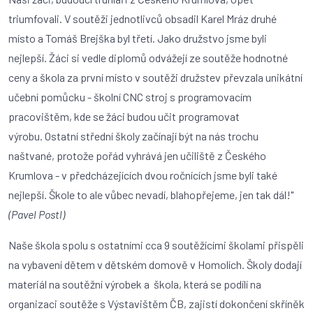
triumfovali. V soutěži jednotlivců obsadil Karel Mráz druhé
místo a Tomáš Brejška byl třetí. Jako družstvo jsme byli
nejlepší. Žáci si vedle diplomů odvážejí ze soutěže hodnotné
ceny a škola za první místo v soutěži družstev převzala unikátní
učební pomůcku - školní CNC stroj s programovacím
pracovištěm, kde se žáci budou učit programovat
výrobu. Ostatní střední školy začínají být na nás trochu
naštvané, protože pořád vyhrává jen učiliště z Českého
Krumlova - v předcházejících dvou ročnících jsme byli také
nejlepší. Škole to ale vůbec nevadí, blahopřejeme, jen tak dál!"
(Pavel Postl)
Naše škola spolu s ostatními cca 9 soutěžícími školami přispěli
na vybavení dětem v dětském domově v Homolích. Školy dodají
materiál na soutěžní výrobek a škola, která se podílí na
organizaci soutěže s Výstavištěm ČB, zajistí dokončení skříněk