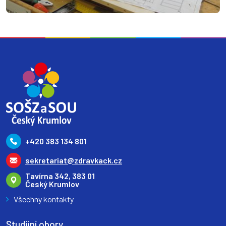
+420 383 134 801
sekretariat@zdravkack.cz
Tavírna 342, 383 01
Český Krumlov
Všechny kontakty
Studijní obory