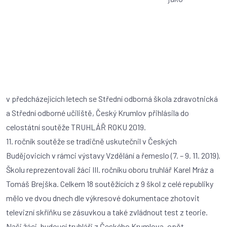
v předcházejících letech se Střední odborná škola zdravotnická
a Střední odborné učiliště, Český Krumlov přihlásila do
celostátní soutěže TRUHLÁŘ ROKU 2019.
11. ročník soutěže se tradičně uskutečnil v Českých
Budějovicích v rámci výstavy Vzdělání a řemeslo (7. – 9. 11. 2019).
Školu reprezentovali žáci III. ročníku oboru truhlář Karel Mráz a
Tomáš Brejška. Celkem 18 soutěžících z 9 škol z celé republiky
mělo ve dvou dnech dle výkresové dokumentace zhotovit
televizní skříňku se zásuvkou a také zvládnout test z teorie.
Naši žáci, budoucí truhláři z Českého Krumlova, opět