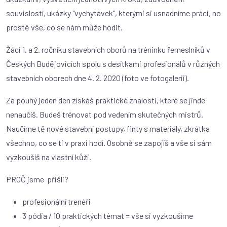
souvislostí, ukázky "vychytávek", kterými si usnadníme práci, no
prostě vše, co se nám může hodit.
Žáci 1. a 2. ročníku stavebních oborů na tréninku řemeslníků v
Českých Budějovicích spolu s desítkami profesionálů v různých
stavebních oborech dne 4. 2. 2020 (foto ve fotogalerii).
Za pouhý jeden den získáš praktické znalosti, které se jinde
nenaučíš. Budeš trénovat pod vedením skutečných mistrů.
Naučíme tě nové stavební postupy, finty s materiály, zkrátka
všechno, co se ti v praxi hodí. Osobně se zapojíš a vše si sám
vyzkoušíš na vlastní kůži.
PROČ jsme přišli?
profesionální trenéři
3 pódia / 10 praktických témat = vše si vyzkoušíme