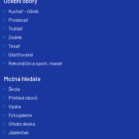
Učební obory
Kuchař - číšník
Prodavač
Truhlář
Zedník
Tesař
Ošetřovatel
Rekondiční a sport. masér
Možná hledáte
Škola
Přehled oborů
Výuka
Fotogalerie
Úřední deska
Jídelníček