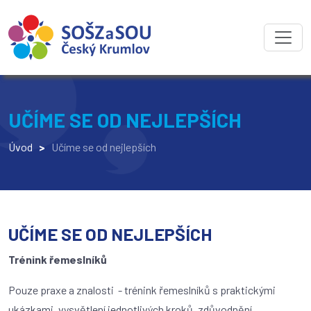
UČÍME SE OD NEJLEPŠÍCH
Úvod
>
Učíme se od nejlepších
UČÍME SE OD NEJLEPŠÍCH
Trénink řemeslníků
Pouze praxe a znalosti - trénink řemeslníků s praktickými
ukázkami, vysvětlení jednotlivých kroků, zdůvodnění