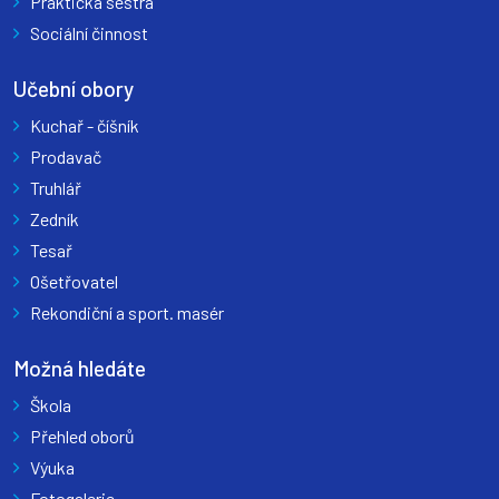
Praktická sestra
Sociální činnost
Učební obory
Kuchař - číšník
Prodavač
Truhlář
Zedník
Tesař
Ošetřovatel
Rekondiční a sport. masér
Možná hledáte
Škola
Přehled oborů
Výuka
Fotogalerie