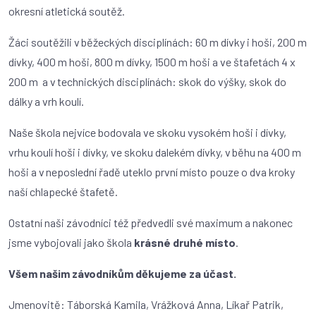
okresní atletická soutěž.
Žáci soutěžili v běžeckých disciplínách: 60 m dívky i hoši, 200 m
dívky, 400 m hoši, 800 m dívky, 1500 m hoši a ve štafetách 4 x
200 m a v technických disciplínách: skok do výšky, skok do
dálky a vrh koulí.
Naše škola nejvíce bodovala ve skoku vysokém hoši i dívky,
vrhu koulí hoši i dívky, ve skoku dalekém dívky, v běhu na 400 m
hoši a v neposlední řadě uteklo první místo pouze o dva kroky
naší chlapecké štafetě.
Ostatní naši závodníci též předvedli své maximum a nakonec
jsme vybojovali jako škola
krásné druhé místo
.
Všem našim závodníkům děkujeme za účast.
Jmenovitě: Táborská Kamila, Vrážková Anna, Líkař Patrik,