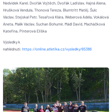
Nedvídek Karel, Dvořák Vojtěch, Dvořák Ladislav, Hajná Alena,
Hrušková Vendula, Thonová Tereza, Blumtritt Matěj, Šulc
Václav, Stejskal Petr, Tesařová Klára, Weberová Adéla, Vokálová
Aneta, Malík Václav, Suchan Bohumír, Mádl David, Macháčková
Kateřina, Pinterová Eliška
Výsledky k
nahlédnutí:
https://online.atletika.cz/vysledky/65386