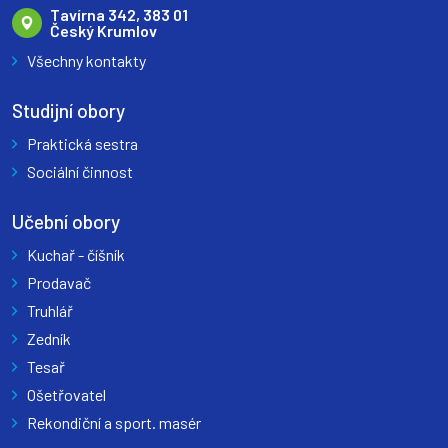
Tavírna 342, 383 01
Český Krumlov
Všechny kontakty
Studijní obory
Praktická sestra
Sociální činnost
Učební obory
Kuchař - číšník
Prodavač
Truhlář
Zedník
Tesař
Ošetřovatel
Rekondiční a sport. masér