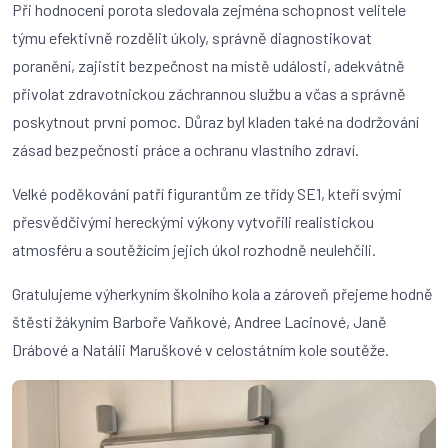
Při hodnocení porota sledovala zejména schopnost velitele
týmu efektivně rozdělit úkoly, správně diagnostikovat
poranění, zajistit bezpečnost na místě události, adekvátně
přivolat zdravotnickou záchrannou službu a včas a správně
poskytnout první pomoc. Důraz byl kladen také na dodržování
zásad bezpečnosti práce a ochranu vlastního zdraví.
Velké poděkování patří figurantům ze třídy SE1, kteří svými
přesvědčivými hereckými výkony vytvořili realistickou
atmosféru a soutěžícím jejich úkol rozhodně neulehčili.
Gratulujeme výherkyním školního kola a zároveň přejeme hodně
štěstí žákyním Barboře Vaňkové, Andree Lacinové, Janě
Drábové a Natálii Maruškové v celostátním kole soutěže.