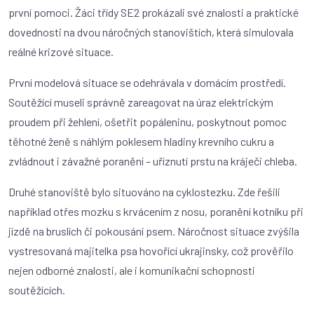
první pomoci. Žáci třídy SE2 prokázali své znalosti a praktické
dovednosti na dvou náročných stanovištích, která simulovala
reálné krizové situace.
První modelová situace se odehrávala v domácím prostředí.
Soutěžící museli správně zareagovat na úraz elektrickým
proudem při žehlení, ošetřit popáleninu, poskytnout pomoc
těhotné ženě s náhlým poklesem hladiny krevního cukru a
zvládnout i závažné poranění – uříznutí prstu na kráječi chleba.
Druhé stanoviště bylo situováno na cyklostezku. Zde řešili
například otřes mozku s krvácením z nosu, poranění kotníku při
jízdě na bruslích či pokousání psem. Náročnost situace zvýšila
vystresovaná majitelka psa hovořící ukrajinsky, což prověřilo
nejen odborné znalosti, ale i komunikační schopnosti
soutěžících.