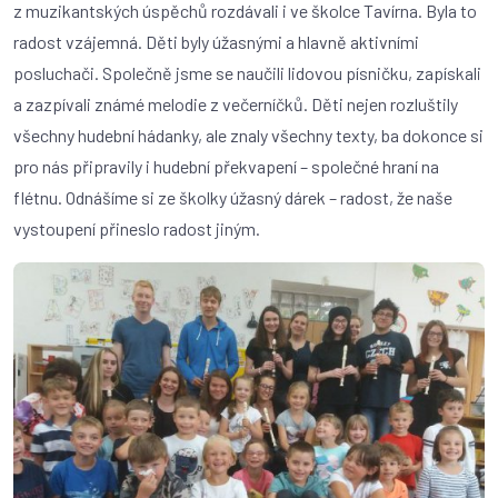
z muzikantských úspěchů rozdávali i ve školce Tavírna. Byla to
radost vzájemná. Děti byly úžasnými a hlavně aktivními
posluchači. Společně jsme se naučili lidovou písničku, zapískali
a zazpívali známé melodie z večerníčků. Děti nejen rozluštily
všechny hudební hádanky, ale znaly všechny texty, ba dokonce si
pro nás připravily i hudební překvapení – společné hraní na
flétnu. Odnášíme si ze školky úžasný dárek – radost, že naše
vystoupení přineslo radost jiným.