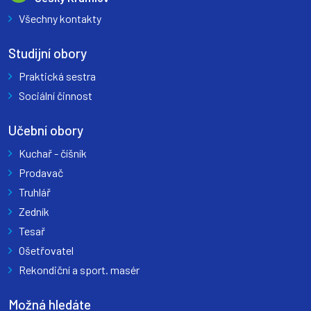
Všechny kontakty
Studijní obory
Praktická sestra
Sociální činnost
Učební obory
Kuchař - číšník
Prodavač
Truhlář
Zedník
Tesař
Ošetřovatel
Rekondiční a sport. masér
Možná hledáte