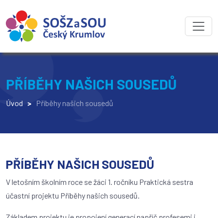
PŘÍBĚHY NAŠICH SOUSEDŮ
Úvod
>
Příběhy našich sousedů
PŘÍBĚHY NAŠICH SOUSEDŮ
V letošním školním roce se žáci 1. ročníku Praktická sestra
účastní projektu Příběhy našich sousedů.
Základem projektu je propojení generací napříč profesemi i