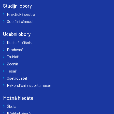
Studijní obory
Praktická sestra
Sociální činnost
Učební obory
Kuchař - číšník
Prodavač
Truhlář
Zedník
Tesař
Ošetřovatel
Rekondiční a sport. masér
Možná hledáte
Škola
Přehled oborů