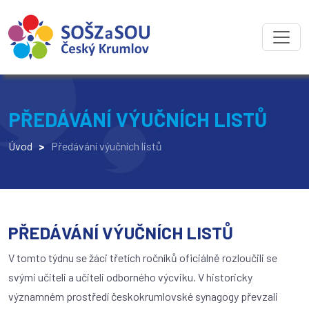
PŘEDÁVÁNÍ VÝUČNÍCH LISTŮ
Úvod
>
Předávání výučních listů
PŘEDÁVÁNÍ VÝUČNÍCH LISTŮ
V tomto týdnu se žáci třetích ročníků oficiálně rozloučili se
svými učiteli a učiteli odborného výcviku. V historicky
významném prostředí českokrumlovské synagogy převzali