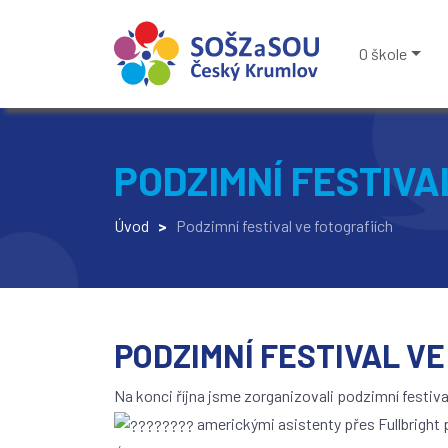
O škole
PODZIMNÍ FESTIVA
Úvod
>
Podzimní festival ve fotografiích
PODZIMNÍ FESTIVAL VE
Na konci října jsme zorganizovali podzimní festival 
americkými asistenty přes Fullbright