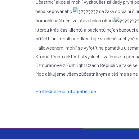
Účastníci akce si mohli vyzkoušet základy první 
hendikepovaného
se žáky sociální čin
pomohli naši učni ze stavebních oborů
kterou krátí čas klientů a pacientů nejen budoucí o
přišel hlad, mohli poodkrýt taje studené kuchyně s
Halloweenem, mohli se vyfotit na památku u temat
Kromě těchto aktivit si vyslechli zajímavou předn
Džmuráňové z Fullbright Czech Republic a také se 
Moc děkujeme všem zúčastněným a těšíme se na da
Prohlédněte si fotografie zde