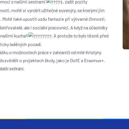
pomoci s našimi sestrami
, zažít pocity
nosti, mohli si vyrobit užitečné suvenýry, se kterými jim
. Mohli také upustit uzdu fantazie při výtvarné činnosti,
šetřovatelé, ale i sociální pracovníci. A když na účastníky
 našimi kuchaři
. A protože to bylo těsně před
icky laděných pozadí.
ášku o možnostech práce v zahraničí od milé Kristýny
dozvěděli o projektech školy, jako je DofE a Erasmus+.
lší setkání.