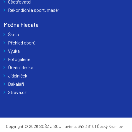
Ošetřovatel
Rekondiční a sport. masér
Možná hledáte
Škola
Přehled oborů
Výuka
Fotogalerie
Úřední deska
Jídelníček
Bakaláři
Strava.cz
Copyright © 2026 SOŠZ a SOU Tavírna, 342 381 01 Český Krumlov |