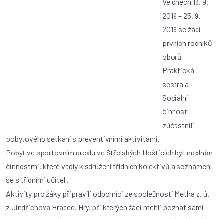
Ve dnech 13. 9.
2019 – 25. 9.
2019 se žáci
prvních ročníků
oborů
Praktická
sestra a
Sociální
činnost
zúčastnili
pobytového setkání s preventivními aktivitami.
Pobyt ve sportovním areálu ve Střelských Hošticích byl naplněn
činnostmi, které vedly k sdružení třídních kolektivů a seznámení
se s třídními učiteli.
Aktivity pro žáky připravili odborníci ze společnosti Metha z. ú.
z Jindřichova Hradce. Hry, při kterých žáci mohli poznat sami