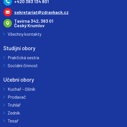
+420 383 134 801
sekretariat@zdravkack.cz
Tavírna 342, 383 01
Český Krumlov
Všechny kontakty
Studijní obory
Praktická sestra
Sociální činnost
Učební obory
Kuchař - číšník
Prodavač
Truhlář
Zedník
Tesař