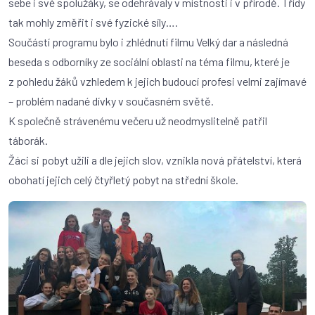
sebe i své spolužáky, se odehrávaly v místnosti i v přírodě. Třídy
tak mohly změřit i své fyzické síly….
Součástí programu bylo i zhlédnutí filmu Velký dar a následná
beseda s odborníky ze sociální oblasti na téma filmu, které je
z pohledu žáků vzhledem k jejich budoucí profesi velmi zajímavé
– problém nadané dívky v současném světě.
K společně strávenému večeru už neodmyslitelně patřil
táborák.
Žáci si pobyt užili a dle jejich slov, vznikla nová přátelství, která
obohatí jejich celý čtyřletý pobyt na střední škole.