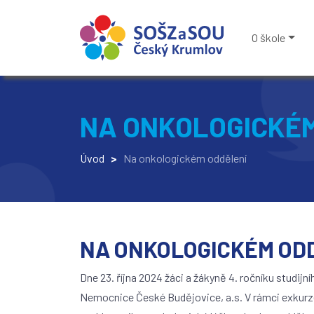
O škole
NA ONKOLOGICKÉM
Úvod
>
Na onkologickém oddělení
NA ONKOLOGICKÉM OD
Dne 23. října 2024 žáci a žákyně 4. ročníku studijn
Nemocnice České Budějovice, a.s. V rámci exkurze 