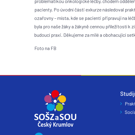
problematikou onkologické léčby, chodem oddělení
pacienty. Po úvodní části exkurze následoval prak
ozařovny – místa, kde se pacienti připravují na l
byla pro naše žáky a žákyně cennou příležitostí k 
budoucí praxi. Děkujeme za milé a obohacující setk
Foto na FB
Studij
Prak
Sociá