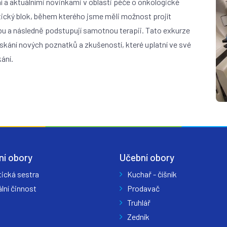
 a aktuálními novinkami v oblasti péče o onkologické
tický blok, během kterého jsme měli možnost projít
éčbu a následně podstupují samotnou terapii. Tato exkurze
získání nových poznatků a zkušeností, které uplatní ve své
ání.
ní obory
Učební obory
tická sestra
Kuchař - číšník
lní činnost
Prodavač
Truhlář
Zedník