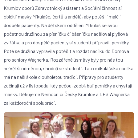
Krumlov oborů Zdravotnický asistent a Sociální činnost si
oblékli masky Mikuláše, čertů a andělů, aby potěšili malé i
dospělé pacienty. Na dětském oddělení Mikuláš se svou
početnou družinou za písničku či básničku naděloval plyšová
zvířátka a pro dospělé pacienty si studenti připravili perníčky.
Poté se družina vypravila potěšit a rozdat nadílku do Domova
pro seniory Wágnerka. Rozzářené úsměvy byly pro nás tou
největší odměnou, shodují se studenti. Tato mikulášská nadílka
má na naší škole dlouholetou tradici. Přípravy pro studenty
začínají už v listopadu, kdy pečou, zdobí, balí perníčky a chystají
masky. Děkujeme Nemocnici Český Krumlov a DPS Wágnerka
za každoroční spolupráci.