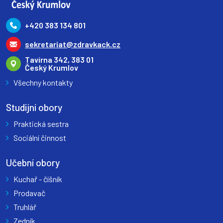
+420 383 134 801
sekretariat@zdravkack.cz
Tavírna 342, 383 01
Český Krumlov
Všechny kontakty
Studijní obory
Praktická sestra
Sociální činnost
Učební obory
Kuchař - číšník
Prodavač
Truhlář
Zedník