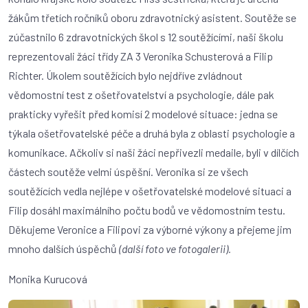
žákům třetích ročníků oboru zdravotnický asistent. Soutěže se
zúčastnilo 6 zdravotnických škol s 12 soutěžícími, naši školu
reprezentovali žáci třídy ZA 3 Veronika Schusterová a Filip
Richter. Úkolem soutěžících bylo nejdříve zvládnout
vědomostní test z ošetřovatelství a psychologie, dále pak
prakticky vyřešit před komisí 2 modelové situace: jedna se
týkala ošetřovatelské péče a druhá byla z oblasti psychologie a
komunikace. Ačkoliv si naši žáci nepřivezli medaile, byli v dílčích
částech soutěže velmi úspěšní. Veronika si ze všech
soutěžících vedla nejlépe v ošetřovatelské modelové situaci a
Filip dosáhl maximálního počtu bodů ve vědomostním testu.
Děkujeme Veronice a Filipovi za výborné výkony a přejeme jim
mnoho dalších úspěchů
(další foto ve fotogalerii).
Monika Kurucová