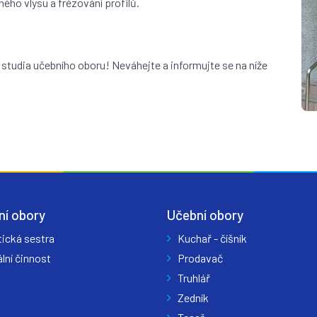
ého vlysu a frézování profilů.
u studia učebního oboru! Neváhejte a informujte se na níže
ní obory
Učební obory
tická sestra
Kuchař - číšník
lní činnost
Prodavač
Truhlář
Zedník