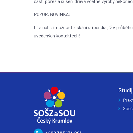
části pořez a sušení dřeva včetně výroby nekonečn
POZOR, NOVINKA!
Lira nabízí možnost získání stipendia již v průběh
uvedených kontaktech!
Studij
Prak
Sociá
+420 383 134 801