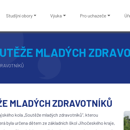
Studijní obory
Výuka
Pro uchazeče
Úř
OUTĚŽE MLADÝCH ZDRAV
DRAVOTNÍKŮ
ŽE MLADÝCH ZDRAVOTNÍKŮ
rajského kola „Soutěže mladých zdravotníků“, kterou
erá byla určena dětem ze základních škol Jihočeského kraje,