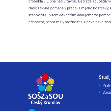
proběhla v Lipně nad Vltavou. Děti zde soutěžily
Naše žákyně pomáhaly především jako hostesky, k
stanoviště. Všem děvčatům děkujeme za pomoc při
přínosem, neboť měly možnost si upevnit své znal
Studij
Prak
Sociá