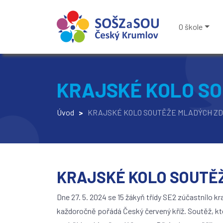
O škole
KRAJSKÉ KOLO S
Úvod
>
KRAJSKÉ KOLO SOUTĚŽE MLADÝCH Z
KRAJSKÉ KOLO SOUTĚ
Dne 27. 5. 2024 se 15 žákyň třídy SE2 zúčastnilo k
každoročně pořádá Český červený kříž. Soutěž, kt