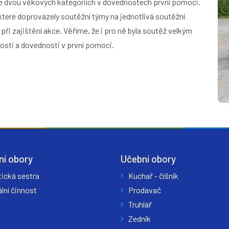
 ve dvou věkových kategoriích v dovednostech první pomoci.
teré doprovázely soutěžní týmy na jednotlivá soutěžní
 zajištění akce. Věříme, že i pro ně byla soutěž velkým
osti a dovednosti v první pomoci.
ní obory
Učební obory
tická sestra
Kuchař - číšník
lní činnost
Prodavač
Truhlář
Zedník