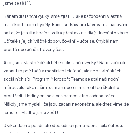
jsme se těšili.
Během distanční výuky jsme zjistili, jaké každodenní vlastně
maličkosti nám chyběly. Ranní setkávání u kávovaru a nadávání
na to, že je nultá hodina, velká přestávka a dívčí tlachání o všem.
Učitelé a jejich "věčné doporučování" - učte se. Chyběl nám
prostě společně strávený čas.
A co jsme vlastně dělali během distanční výuky? Ráno začínalo
zapnutím počítačů a mobilních telefonů, ale ne na stránkách
sociálních sítí. Program MIcrosoft Teams se stal naší noční
můrou, ale také naším jediným spojením s realitou školního
prostředí. Hodiny online a pak samostatná zadaná práce.
Někdy jsme mysleli, že jsou zadání nekonečná, ale dnes víme, že
jsme to zvládli a jsme zpět!
O víkendech a pozdních odpoledních jsme nabírali sílu četbou,