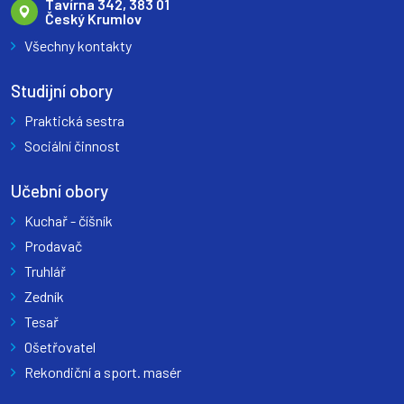
Tavírna 342, 383 01
Český Krumlov
Všechny kontakty
Studijní obory
Praktická sestra
Sociální činnost
Učební obory
Kuchař - číšník
Prodavač
Truhlář
Zedník
Tesař
Ošetřovatel
Rekondiční a sport. masér