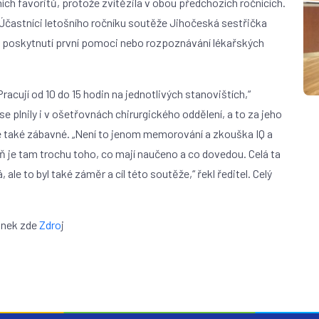
ních favoritů, protože zvítězila v obou předchozích ročnících.
častníci letošního ročníku soutěže Jihočeská sestřička
, poskytnutí první pomoci nebo rozpoznávání lékařských
racují od 10 do 15 hodin na jednotlivých stanovištích,“
se plnily i v ošetřovnách chirurgického oddělení, a to za jeho
le také zábavné. „Není to jenom memorování a zkouška IQ a
oveň je tam trochu toho, co mají naučeno a co dovedou. Celá ta
le to byl také záměr a cíl této soutěže,“ řekl ředitel. Celý
lánek zde
Zdro
j