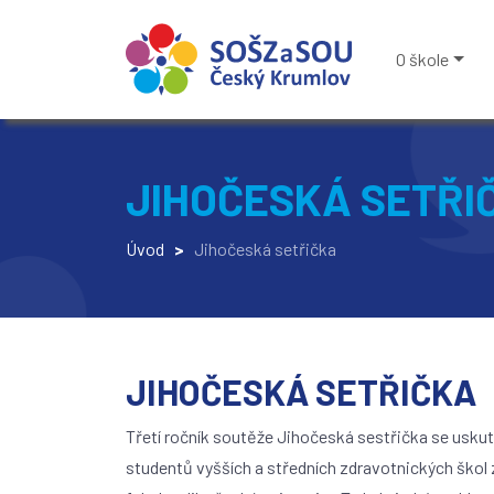
O škole
JIHOČESKÁ SETŘI
Úvod
>
Jihočeská setřička
JIHOČESKÁ SETŘIČKA
Třetí ročník soutěže Jihočeská sestřička se uskute
studentů vyšších a středních zdravotnických škol z