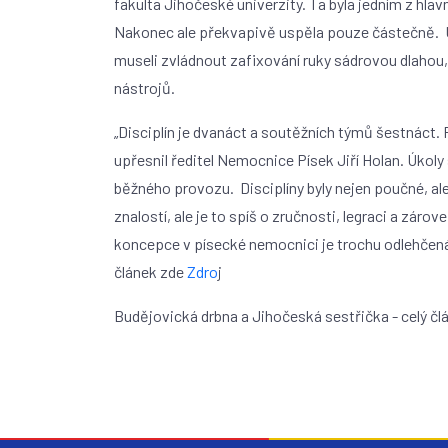
fakulta Jihočeské univerzity. Ta byla jedním z hlav
Nakonec ale překvapivě uspěla pouze částečně. Ú
museli zvládnout zafixování ruky sádrovou dlahou
nástrojů.
„Disciplín je dvanáct a soutěžních týmů šestnáct. P
upřesnil ředitel Nemocnice Písek Jiří Holan. Úkoly 
běžného provozu. Disciplíny byly nejen poučné, a
znalostí, ale je to spíš o zručnosti, legraci a zár
koncepce v písecké nemocnici je trochu odlehčená, a
článek zde
Zdro
j
Budějovická drbna a Jihočeská sestřička - celý č