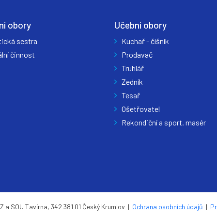
ní obory
Učební obory
tická sestra
Kuchař - číšník
lní činnost
Prodavač
Truhlář
Zedník
Tesař
Ošetřovatel
Rekondiční a sport. masér
 a SOU Tavírna, 342 381 01 Český Krumlov |
Ochrana osobních údajů
|
Pr