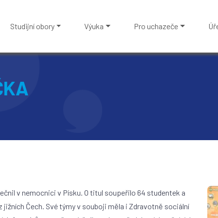
Studijní obory
Výuka
Pro uchazeče
Úř
ČKA
čnil v nemocnici v Písku. O titul soupeřilo 64 studentek a
 jižních Čech. Své týmy v souboji měla i Zdravotně sociální