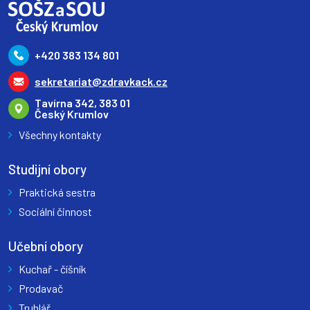
+420 383 134 801
sekretariat@zdravkack.cz
Tavírna 342, 383 01
Český Krumlov
Všechny kontakty
Studijní obory
Praktická sestra
Sociální činnost
Učební obory
Kuchař - číšník
Prodavač
Truhlář