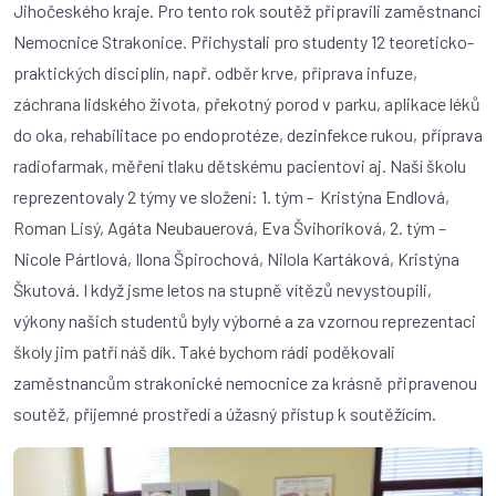
Jihočeského kraje. Pro tento rok soutěž připravili zaměstnanci
Nemocnice Strakonice. Přichystali pro studenty 12 teoreticko-
praktických disciplín, např. odběr krve, příprava infuze,
záchrana lidského života, překotný porod v parku, aplikace léků
do oka, rehabilitace po endoprotéze, dezinfekce rukou, příprava
radiofarmak, měření tlaku dětskému pacientovi aj. Naší školu
reprezentovaly 2 týmy ve složení: 1. tým - Kristýna Endlová,
Roman Lisý, Agáta Neubauerová, Eva Švihoriková, 2. tým –
Nicole Pártlová, Ilona Špirochová, Nilola Kartáková, Kristýna
Škutová. I když jsme letos na stupně vítězů nevystoupili,
výkony našich studentů byly výborné a za vzornou reprezentaci
školy jim patří náš dík. Také bychom rádi poděkovali
zaměstnancům strakonické nemocnice za krásně připravenou
soutěž, příjemné prostředí a úžasný přístup k soutěžícím.