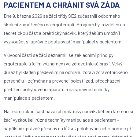
PACIENTEM A CHRÁNIT SVÁ ZÁDA
Dne 9. března 2026 se žáci třídy SE2 zúčastnili odborného
školení zaměřeného na ergoterapii. Program byl rozdělen na
teoretickou část a praktický nácvik, který žákům umožnil
vyzkoušet si správné postupy při manipulaci s pacientem.
V úvodní části se žáci seznámili se základními principy
ergoterapie a jejím významem ve zdravotnické praxi. Velký
důraz byl kladen především na ochranu zdraví zdravotnického
personálu – zejména na prevenci bolesti zad, předcházení
přetížení pohybového aparátu a na správné techniky
manipulace s pacientem.
Na teoretickou část navázal praktický nácvik, během kterého si
žáci vyzkoušeli různé techniky manipulace s pacientem –
například správné přesuny na lůžku, polohování nebo pomoc při
vstávání. Velká pozornost byla věnována správnému držení těla,