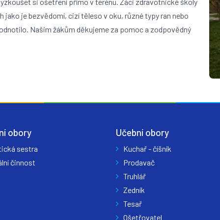
vyzkoušet si ošetření přímo v terénu. Žáci zdravotnické školy
ch jako je bezvědomí, cizí těleso v oku, různé typy ran nebo
 hodnotilo. Našim žákům děkujeme za pomoc a zodpovědný
ní obory
Učební obory
tická sestra
Kuchař - číšník
lní činnost
Prodavač
Truhlář
Zedník
Tesař
Ošetřovatel