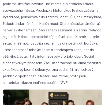
podzimní den žáci navštívili nejznámější historická zákoutí
stověžatého města. Procházka historickou Prahou začala na
Vyšehradě, pokračovala do zahrady Senátu ČR, na Pražský hrad,
Malostranské náměstí, Karlův most, Staroměstské náměstí až
na Václavské náměstí. Žáci se tedy seznámili s historií Prahy od
nejstarších dob po novodobé dějinné události. Kromě historie
se žáci měli možnost blíže seznámit s činností hnutí Borůvka,
které napomáhá mladým lidem s handicapem zapojit se do
běžného života. I tyto informace byly pro žáky oboru Sociální
činnost velkým přínosem. Žáci, kteří zakončí studium maturitní
zkouškou, by kromě odborných znalostí, měli mít i celkový
přehled o společnosti a historii naší země, proto jsou
historické exkurze nedílnou součástí ŠVP.