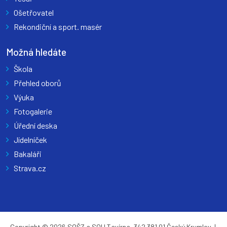
Ošetřovatel
Rekondiční a sport. masér
Možná hledáte
Škola
Přehled oborů
Výuka
Fotogalerie
Úřední deska
Jídelníček
Bakaláři
Strava.cz
Copyright © 2026 SOŠZ a SOU Tavírna, 342 381 01 Český Krumlov |