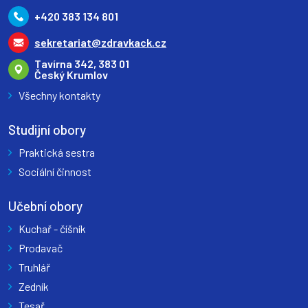
+420 383 134 801
sekretariat@zdravkack.cz
Tavírna 342, 383 01
Český Krumlov
Všechny kontakty
Studijní obory
Praktická sestra
Sociální činnost
Učební obory
Kuchař - číšník
Prodavač
Truhlář
Zedník
Tesař