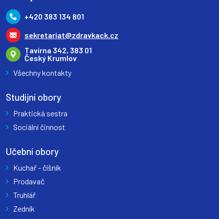
+420 383 134 801
sekretariat@zdravkack.cz
Tavírna 342, 383 01
Český Krumlov
Všechny kontakty
Studijní obory
Praktická sestra
Sociální činnost
Učební obory
Kuchař - číšník
Prodavač
Truhlář
Zedník